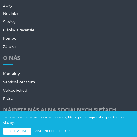
Zľavy
Novinky
Správy
Články a recenzie
Pomoc
Záruka
O NÁS
Kontakty
Servisné centrum
Veľkoobchod
Práca
NÁJDETE NÁS AJ NA SOCIÁLNYCH SIEŤACH
Táto webová stránka používa cookies, ktoré pomáhajú zabezpečiť lepšie
služby.
SÚHLASÍM
VIAC INFO O COOKIES