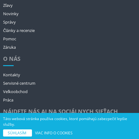
Zľavy
Novinky
Správy
Články a recenzie
Pomoc
Záruka
O NÁS
Kontakty
Servisné centrum
Veľkoobchod
Práca
NÁJDETE NÁS AJ NA SOCIÁLNYCH SIEŤACH
Táto webová stránka používa cookies, ktoré pomáhajú zabezpečiť lepšie
služby.
SÚHLASÍM
VIAC INFO O COOKIES