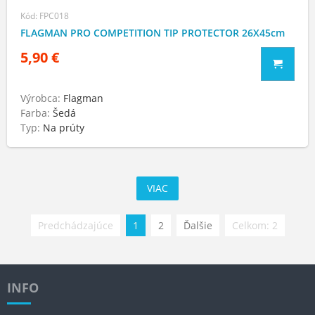
Kód: FPC018
FLAGMAN PRO COMPETITION TIP PROTECTOR 26X45cm
5,90 €
Výrobca:
Flagman
Farba:
Šedá
Typ:
Na prúty
VIAC
Predchádzajúce
1
2
Ďalšie
Celkom: 2
INFO