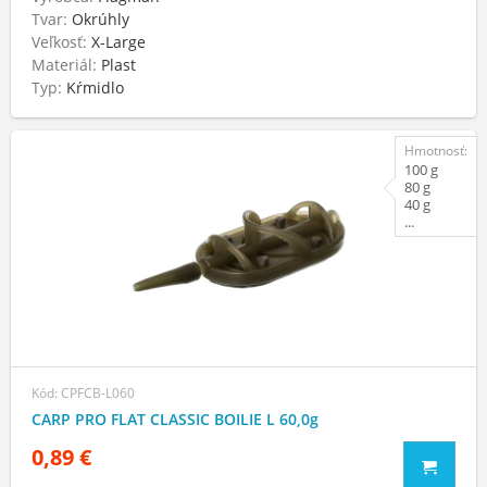
Tvar:
Okrúhly
Veľkosť:
X-Large
Materiál:
Plast
Typ:
Kŕmidlo
Hmotnosť:
100 g
80 g
40 g
...
Kód: CPFCB-L060
CARP PRO FLAT CLASSIC BOILIE L 60,0g
0,89 €