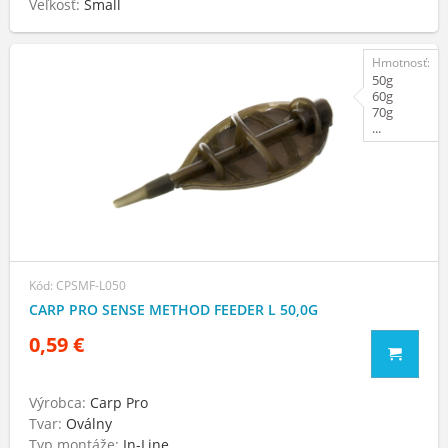
Veľkosť:
Small
Hmotnosť:
50g
60g
70g
...
Kód: CPSMF-L050
CARP PRO SENSE METHOD FEEDER L 50,0G
0,59 €
Výrobca:
Carp Pro
Tvar:
Oválny
Typ montáže:
In-Line