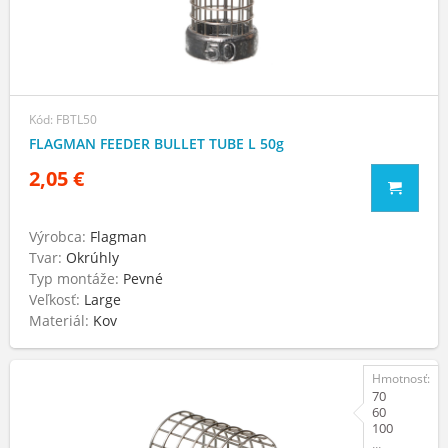
Kód: FBTL50
FLAGMAN FEEDER BULLET TUBE L 50g
2,05 €
Výrobca:
Flagman
Tvar:
Okrúhly
Typ montáže:
Pevné
Veľkosť:
Large
Materiál:
Kov
Hmotnosť:
70
60
100
...