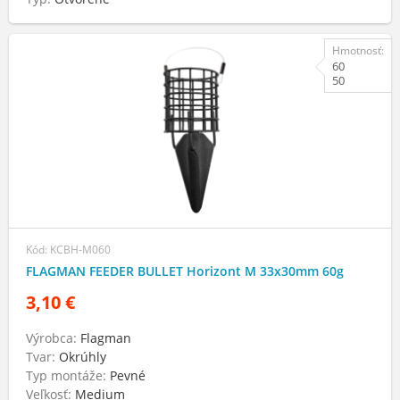
Hmotnosť:
60
50
Kód: KCBH-M060
FLAGMAN FEEDER BULLET Horizont M 33х30mm 60g
3,10 €
Výrobca:
Flagman
Tvar:
Okrúhly
Typ montáže:
Pevné
Veľkosť:
Medium