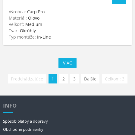
Výrobca:
Carp Pro
Materiál:
Olovo
Veľkosť:
Medium
Tvar:
Okrúhly
Typ montáže:
In-Line
VIAC
Predchádzajúce
1
2
3
Ďalšie
Celkom: 3
INFO
Spôsob platby a dopravy
Obchodné podmienky