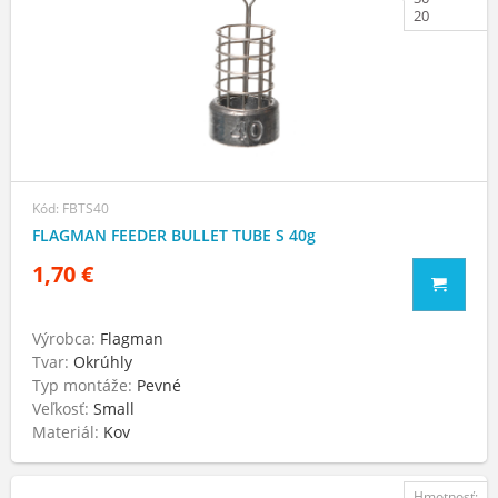
20
Kód: FBTS40
FLAGMAN FEEDER BULLET TUBE S 40g
1,70 €
Výrobca:
Flagman
Tvar:
Okrúhly
Typ montáže:
Pevné
Veľkosť:
Small
Materiál:
Kov
Hmotnosť: