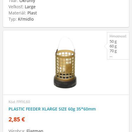
Tvar:
Okrúhly
Veľkosť:
Large
Materiál:
Plast
Typ:
Kŕmidlo
Hmotnosť:
50 g
60 g
70 g
...
Kód: FPFXL60
PLASTIC FEEDER XLARGE SIZE 60g 35*60mm
2,85 €
Výrobca:
Flagman