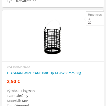
Typ:
Uzatvárateľné
Hmotnosť:
30
20
Kód: FMB4550-30
FLAGMAN WIRE CAGE Bait Up M 45x50mm 30g
2,50 €
Výrobca:
Flagman
Tvar:
Okrúhly
Materiál:
Kov
Typ:
Otvorené