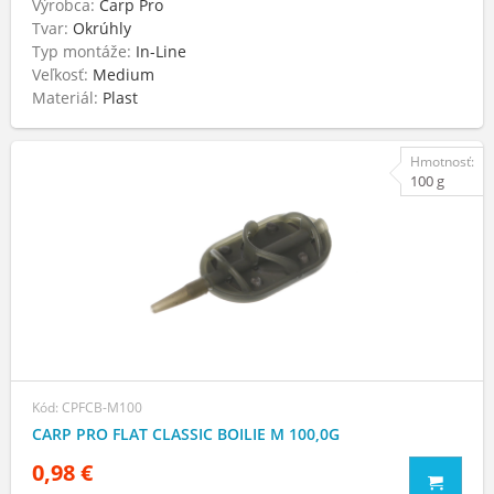
Výrobca:
Carp Pro
Tvar:
Okrúhly
Typ montáže:
In-Line
Veľkosť:
Medium
Materiál:
Plast
Hmotnosť:
100 g
Kód: CPFCB-M100
CARP PRO FLAT CLASSIC BOILIE M 100,0G
0,98 €