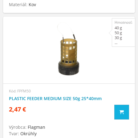
Materiál:
Kov
Hmotnosť:
40 g
50 g
30 g
...
Kód: FPFM50
PLASTIC FEEDER MEDIUM SIZE 50g 25*40mm
2,47 €
Výrobca:
Flagman
Tvar:
Okrúhly