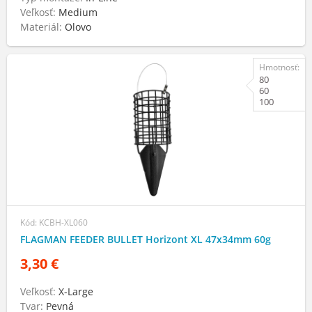
Veľkosť:
Medium
Materiál:
Olovo
Hmotnosť:
80
60
100
Kód: KCBH-XL060
FLAGMAN FEEDER BULLET Horizont XL 47х34mm 60g
3,30 €
Veľkosť:
X-Large
Tvar:
Pevná