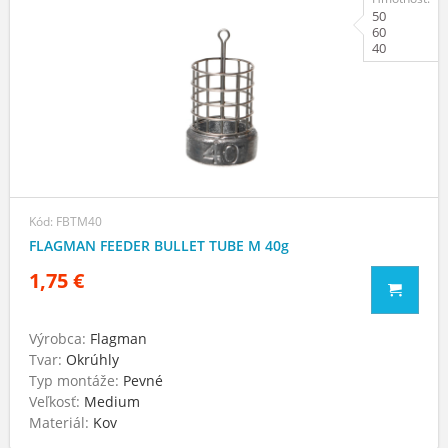
50
60
40
Kód: FBTM40
FLAGMAN FEEDER BULLET TUBE M 40g
1,75 €
Výrobca:
Flagman
Tvar:
Okrúhly
Typ montáže:
Pevné
Veľkosť:
Medium
Materiál:
Kov