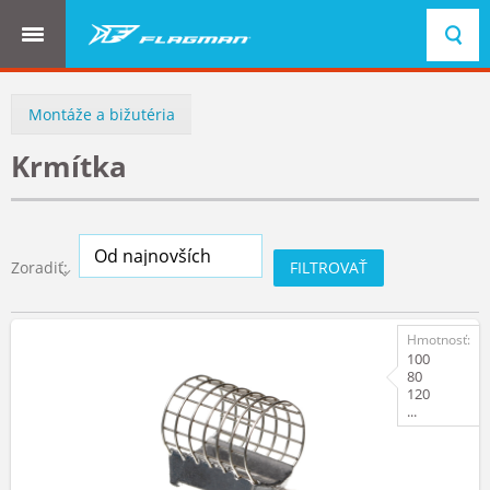
BREADCRUMBS
Montáže a bižutéria
Krmítka
FILTROVAŤ
Zoradiť:
Hmotnosť:
100
80
120
...