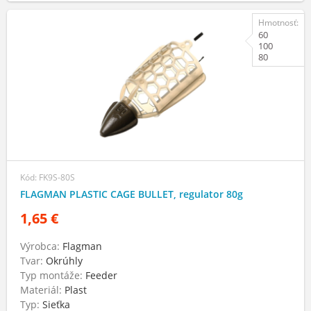
Hmotnosť:
60
100
80
Kód: FK9S-80S
FLAGMAN PLASTIC CAGE BULLET, regulator 80g
1,65 €
Výrobca:
Flagman
Tvar:
Okrúhly
Typ montáže:
Feeder
Materiál:
Plast
Typ:
Sieťka