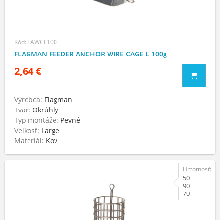
Kód: FAWCL100
FLAGMAN FEEDER ANCHOR WIRE CAGE L 100g
2,64 €
Výrobca:
Flagman
Tvar:
Okrúhly
Typ montáže:
Pevné
Veľkosť:
Large
Materiál:
Kov
Hmotnosť:
50
90
70