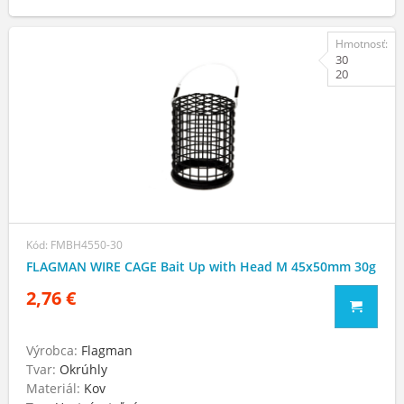
Hmotnosť:
30
20
Kód: FMBH4550-30
FLAGMAN WIRE CAGE Bait Up with Head M 45x50mm 30g
2,76 €
Výrobca:
Flagman
Tvar:
Okrúhly
Materiál:
Kov