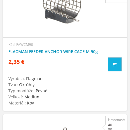
Kód: FAWCM90
FLAGMAN FEEDER ANCHOR WIRE CAGE M 90g
2,35 €
Výrobca:
Flagman
Tvar:
Okrúhly
Typ montáže:
Pevné
Veľkosť:
Medium
Materiál:
Kov
Hmotnosť:
40
30