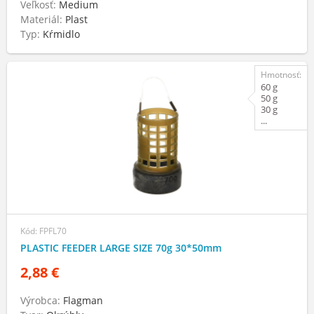
Veľkosť:
Medium
Materiál:
Plast
Typ:
Kŕmidlo
Hmotnosť:
60 g
50 g
30 g
...
Kód: FPFL70
PLASTIC FEEDER LARGE SIZE 70g 30*50mm
2,88 €
Výrobca:
Flagman