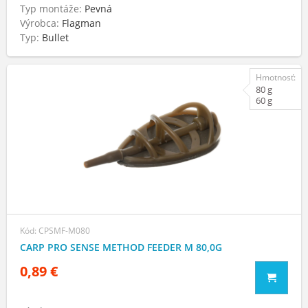
Typ montáže:
Pevná
Výrobca:
Flagman
Typ:
Bullet
Hmotnosť:
80 g
60 g
Kód: CPSMF-M080
CARP PRO SENSE METHOD FEEDER M 80,0G
0,89 €