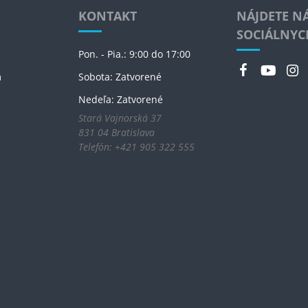
KONTAKT
NÁJDETE NÁ
SOCIÁLNYC
Pon. - Pia.: 9:00 do 17:00
m
Sobota: Zatvorené
Nedeľa: Zatvorené
Stará Vajnorská 37
831 04 Bratislava
Telefón: +421 905 322 555