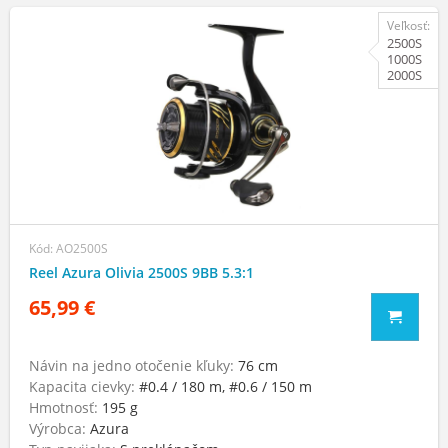
Veľkosť:
2500S
1000S
2000S
Kód: AO2500S
Reel Azura Olivia 2500S 9BB 5.3:1
65,99 €
Návin na jedno otočenie kľuky:
76 cm
Kapacita cievky:
#0.4 / 180 m, #0.6 / 150 m
Hmotnosť:
195 g
Výrobca:
Azura