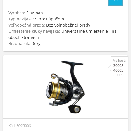
Výrobca:
Flagman
Typ navijaka:
S preklápačom
Voľnobežná brzda:
Bez voľnobežnej brzdy
Umiestenie kľuky navijaka:
Univerzálne umiestenie - na
oboch stranách
Brzdná sila:
6 kg
Veľkosť:
3000S
4000S
2500S
Kód: FO2500S