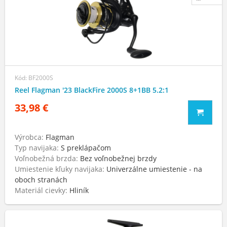
Kód: BF2000S
Reel Flagman '23 BlackFire 2000S 8+1BB 5.2:1
33,98 €
Výrobca:
Flagman
Typ navijaka:
S preklápačom
Voľnobežná brzda:
Bez voľnobežnej brzdy
Umiestenie kľuky navijaka:
Univerzálne umiestenie - na
oboch stranách
Materiál cievky:
Hliník