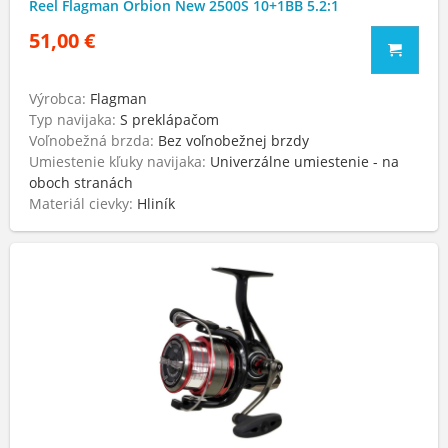
Reel Flagman Orbion New 2500S 10+1BB 5.2:1
51,00 €
Výrobca:
Flagman
Typ navijaka:
S preklápačom
Voľnobežná brzda:
Bez voľnobežnej brzdy
Umiestenie kľuky navijaka:
Univerzálne umiestenie - na
oboch stranách
Materiál cievky:
Hliník