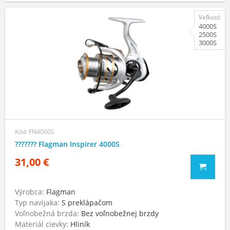
Veľkosť:
4000S
2500S
3000S
Kód: FN4000S
??????? Flagman Inspirer 4000S
31,00 €
Výrobca:
Flagman
Typ navijaka:
S preklápačom
Voľnobežná brzda:
Bez voľnobežnej brzdy
Materiál cievky:
Hliník