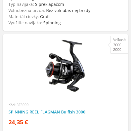
Typ navijaka:
S preklápačom
Voľnobežná brzda:
Bez voľnobežnej brzdy
Materiál cievky:
Grafit
Využitie navijaka:
Spinning
Veľkosť:
3000
2000
Kód: BF3000
SPINNING REEL FLAGMAN Bulfish 3000
24,35 €