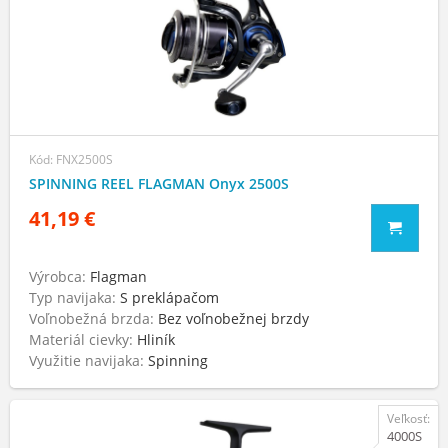
Kód: FNX2500S
SPINNING REEL FLAGMAN Onyx 2500S
41,19 €
Výrobca:
Flagman
Typ navijaka:
S preklápačom
Voľnobežná brzda:
Bez voľnobežnej brzdy
Materiál cievky:
Hliník
Využitie navijaka:
Spinning
Veľkosť:
4000S