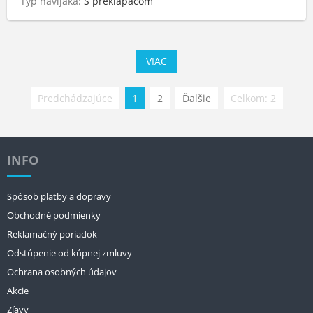
Typ navijaka:
S preklápačom
VIAC
Predchádzajúce
1
2
Ďalšie
Celkom: 2
INFO
Spôsob platby a dopravy
Obchodné podmienky
Reklamačný poriadok
Odstúpenie od kúpnej zmluvy
Ochrana osobných údajov
Akcie
Zľavy