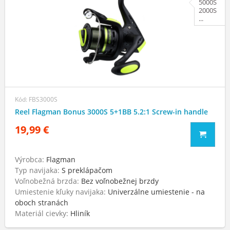
5000S
2000S
...
Kód: FBS3000S
Reel Flagman Bonus 3000S 5+1BB 5.2:1 Screw-in handle
19,99 €
Výrobca:
Flagman
Typ navijaka:
S preklápačom
Voľnobežná brzda:
Bez voľnobežnej brzdy
Umiestenie kľuky navijaka:
Univerzálne umiestenie - na
oboch stranách
Materiál cievky:
Hliník