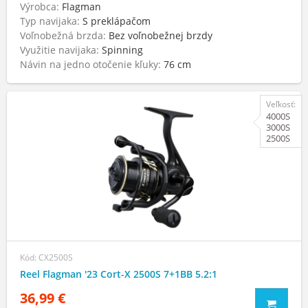
Výrobca:
Flagman
Typ navijaka:
S preklápačom
Voľnobežná brzda:
Bez voľnobežnej brzdy
Využitie navijaka:
Spinning
Návin na jedno otočenie kľuky:
76 cm
Veľkosť:
4000S
3000S
2500S
Kód: CX2500S
Reel Flagman '23 Cort-X 2500S 7+1BB 5.2:1
36,99 €