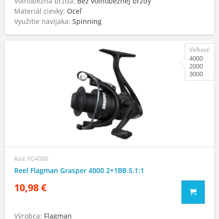
Voľnobežná brzda:
Bez voľnobežnej brzdy
Materiál cievky:
Oceľ
Využitie navijaka:
Spinning
Veľkosť:
4000
2000
3000
Kód: FG4000
Reel Flagman Grasper 4000 2+1BB 5.1:1
10,98 €
Výrobca:
Flagman