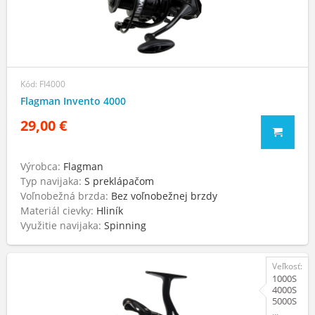
Kód: FI4000
Flagman Invento 4000
29,00 €
Výrobca:
Flagman
Typ navijaka:
S preklápačom
Voľnobežná brzda:
Bez voľnobežnej brzdy
Materiál cievky:
Hliník
Využitie navijaka:
Spinning
Veľkosť:
1000S
4000S
5000S
...