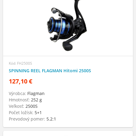
Kód: FH2500S
SPINNING REEL FLAGMAN Hitomi 2500S
127,10 €
Výrobca:
Flagman
Hmotnosť:
252 g
Veľkosť:
2500S
Počet ložísk:
5+1
Prevodový pomer:
5.2:1