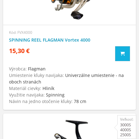
Kód: FVX4000
SPINNING REEL FLAGMAN Vortex 4000
15,30 €
Výrobca:
Flagman
Umiestenie kľuky navijaka:
Univerzálne umiestenie - na
oboch stranách
Materiál cievky:
Hliník
Využitie navijaka:
Spinning
Návin na jedno otočenie kľuky:
78 cm
Veľkosť:
3000S
4000S
2500S