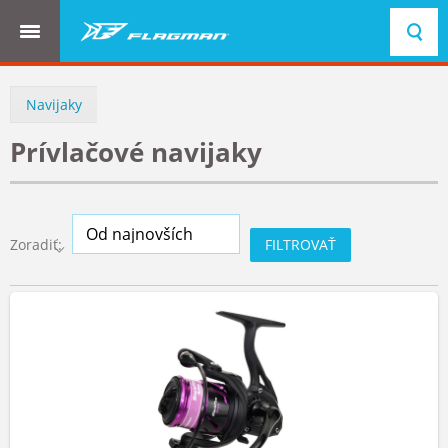
BREADCRUMBS
Navijaky
Prívlačové navijaky
FILTROVAŤ
Zoradiť: