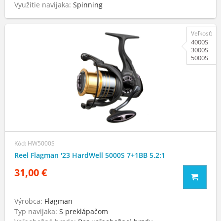
Využitie navijaka:
Spinning
Veľkosť:
4000S
3000S
5000S
Kód: HW5000S
Reel Flagman '23 HardWell 5000S 7+1BB 5.2:1
31,00 €
Výrobca:
Flagman
Typ navijaka:
S preklápačom