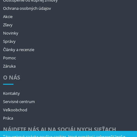
Odstúpenie od kúpnej zmluvy
Ochrana osobných údajov
Akcie
Zľavy
Novinky
Správy
Články a recenzie
Pomoc
Záruka
O NÁS
Kontakty
Servisné centrum
Veľkoobchod
Práca
NÁJDETE NÁS AJ NA SOCIÁLNYCH SIEŤACH
Táto webová stránka používa cookies, ktoré pomáhajú zabezpečiť lepšie