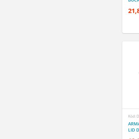
21,
Kód: 
ARMA
LID 