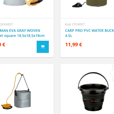
FGEVA007
Kód: CP24007
MAN EVA GRAY WOVEN
CARP PRO PVC WATER BUCK
et square 18,5x18,5x18cm
4.5L
0 €
11,99 €