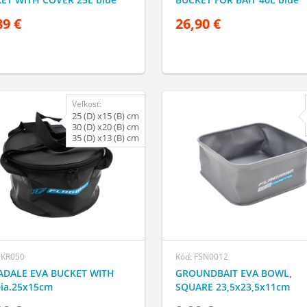
89 €
26,90 €
Veľkosť:
25 (D) x15 (B) cm
30 (D) x20 (B) cm
35 (D) x13 (B) cm
DKR050
Kód: FSN0012
DALE EVA BUCKET WITH
GROUNDBAIT EVA BOWL,
Dia.25x15cm
SQUARE 23,5x23,5x11cm