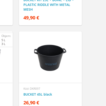
PLASTIC RIDDLE WITH METAL
MESH
49,90 €
Objem:
5 L
3 L
Kód: DKR097
BUCKET 45L black
26,90 €