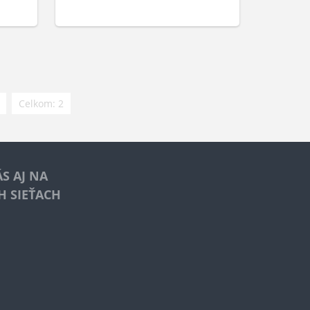
Celkom: 2
S AJ NA
H SIEŤACH