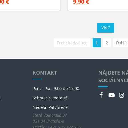
90 €
9,90 €
VIAC
Predchádzajúce
1
2
Ďalšie
KONTAKT
NÁJDETE NÁ
SOCIÁLNYC
Pon. - Pia.: 9:00 do 17:00
m
Sobota: Zatvorené
Nedeľa: Zatvorené
Stará Vajnorská 37
831 04 Bratislava
Telefón: +421 905 322 555