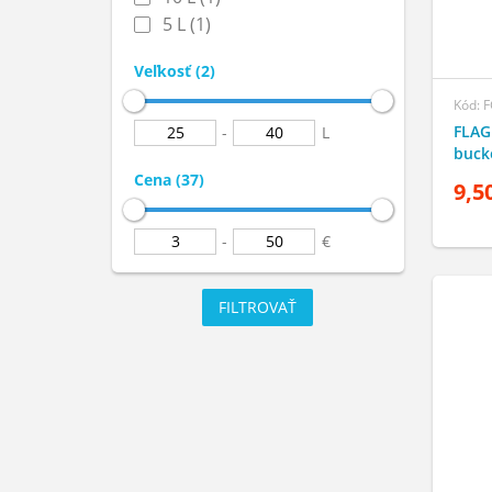
5 L (1)
Veľkosť (2)
Kód: 
FLAG
-
L
buck
Cena (37)
9,5
-
€
FILTROVAŤ