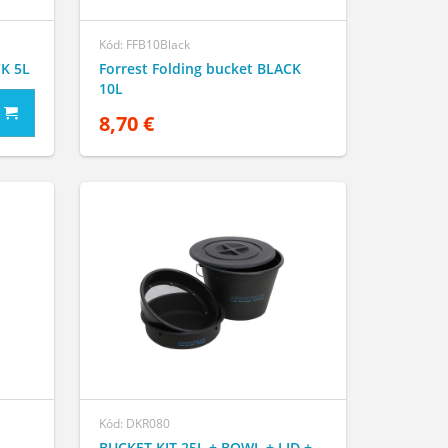
Kód: FFB10Black
CK 5L
Forrest Folding bucket BLACK
10L
8,70 €
Kód: DKR080
BUCKET KIT 25L + BOWL + LID +