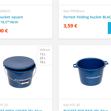
FSN0032
Kód: FFB5Black
bucket square
Forrest Folding bucket BLA
*18,5*18cm
3,59 €
00 €
Veľkosť:
13 L
25 L
18 L
PTF_25
Kód: PTF_40
ET WITH COVER 25L blue
BUCKET FOR BAIT 40L blue