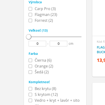
Výrobca
Carp Pro (3)
Flagman (23)
Forrest (2)
Veľkosť (13)
Kód: 
-
cm
FLAG
BUCK
Farba
13,
Čierna (6)
Orange (2)
Šedá (2)
Kompletnosť
Bez krytu (8)
S krytom (12)
Vedro + kryt + lavór + sito